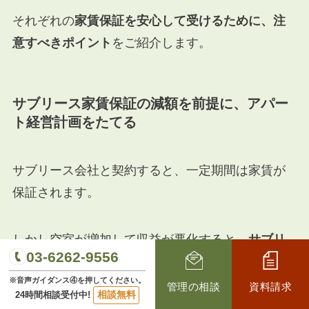
それぞれの
家賃保証を安心して受けるために、注
意すべきポイント
をご紹介します。
サブリース家賃保証の減額を前提に、アパー
ト経営計画をたてる
サブリース会社と契約すると、一定期間は家賃が
保証されます。
しかし空室が増加して収益が悪化すると、
サブリ
03-6262-9556
ース業者から、家賃保証額の減額を求められる
可
※音声ガイダンス④を押してください。
能性があります。
管理の相談
資料請求
相談無料
24時間相談受付中!