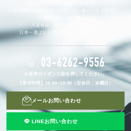
家賃収入と利回りの向上を実現し、
入居者様や仲介会社様へ人間くさい真心のある対応で、
不動産オーナー様、
入居者様、そして仲介会社様から
日本一選ばれる賃貸管理会社を目指します。
03-6262-9556
TEL：
※音声ガイダンス④を押してください。
【受付時間】10:00~19:00（定休日：水曜日）
メールお問い合わせ
LINEお問い合わせ