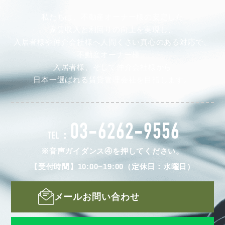
私たちは、不動産オーナー様の安定した
家賃収入と利回りの向上を実現し、
入居者様や仲介会社様へ人間くさい真心のある対応で、
不動産オーナー様、
入居者様、そして仲介会社様から
日本一選ばれる賃貸管理会社を目指します。
03-6262-9556
TEL：
※音声ガイダンス④を押してください。
【受付時間】10:00~19:00（定休日：水曜日）
メールお問い合わせ