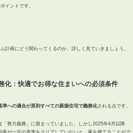
会員登録
のポイントです。
賃貸仲介会社様向け物件検索ログイン
仲介業者向け・申込方法
申し込みから契約の流れ
お問い合わせ
ーム計画にどう関わってくるのか、詳しく見ていきましょう。
無
務化：快適でお得な住まいへの必須条件
基準への適合が原則すべての新築住宅で義務化
される点です。
管
「努力義務」に留まっていました。しかし2025年4月以降
効率が一定の基準をクリアしていないと、家を建てることがで