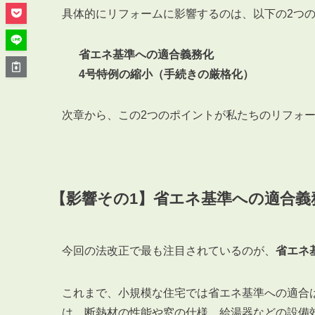
管理オーナー様ご紹介制度
具体的にリフォームに影響するのは、以下の2つ
投資不動産を売却したい方
賃貸管理を依頼したい方
省エネ基準への適合義務化
マンションの自主管理について
4号特例の縮小（手続きの厳格化）
アパートの大規模修繕について
次章から、この2つのポイントが私たちのリフォ
アパートの監視カメラ設置について
03-6262-9556
【影響その1】省エネ基準への適合義
TEL:
※音声ガイダンス④を押してください。
今回の法改正で最も注目されているのが、
省エネ
【受付時間】10:00~19:00（定休日：水曜日）
これまで、小規模な住宅では省エネ基準への適合は
は、断熱材の性能や窓の仕様、給湯器などの設備