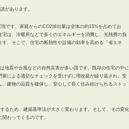
要請があります。
の実現です。家庭からのCO2排出量は全体の約15%を占めてお
住宅は、冷暖房などで多くのエネルギーを消費し、光熱費の負
3POINT
ます。そこで、住宅の断熱性や設備の効率を高める「省エネ
空室解消!3つの自信
自慢の「賃料設定」／マーケティング
仲介会社とのネットワークで情報提供力に自信あり
日本は地震や台風などの自然災害が多い国です。既存の住宅の中に
物件プロモーション＆バリューアップリフォーム
門家による適切なチェックを受けずに増改築が繰り返され、安
ん。建物の品質を確保し、安心して長く住み続けられるストッ
成するため、建築基準法が大きく変わります。そして、その変
BROKER
に関わってくるのです。
仲介業者様へ