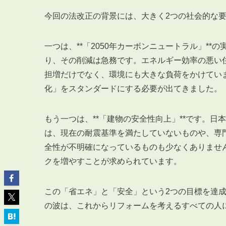
今回の法改正の背景には、大きく2つの社会的な
一つは、**「2050年カーボンニュートラル」**
り、その削減は急務です。エネルギー効率の悪い
ABOUT
担増だけでなく、環境にも大きな負荷をかけてい
私たちについて
化」をスタンダードにする必要が出てきました。
会社概要
企業理念
もう一つは、**「建物の安全性向上」**です。
スタッフ紹介
は、現在の耐震基準を満たしていないものや、専
グループ会社紹介
全性が不明確になっているものも少なくありませ
採用情報
クを増やすことが求められています。
この「省エネ」と「安全」という2つの目標を達
SERVICE
の波は、これからリフォームを考えるすべての人
管理オーナー様限定サービス