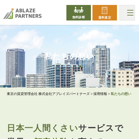
無料診断
賃料査定
THOUGHT
私たちの想い
東京の賃貸管理会社 株式会社アブレイズパートナーズ
>
採用情報
>
私たちの想い
日本一人間くさい
サービスで