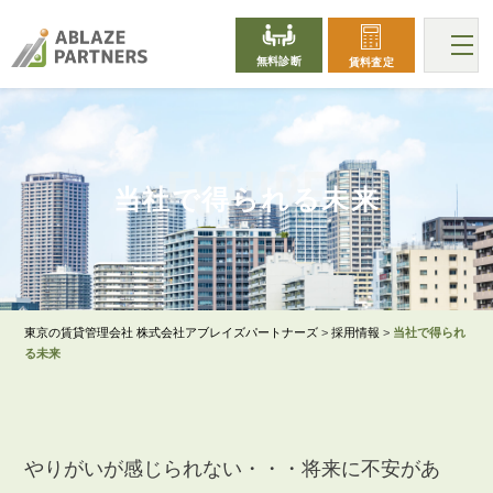
無料診断
賃料査定
FUTURE
当社で得られる未来
東京の賃貸管理会社 株式会社アブレイズパートナーズ
>
採用情報
>
当社で得られ
る未来
やりがいが感じられない・・・将来に不安があ