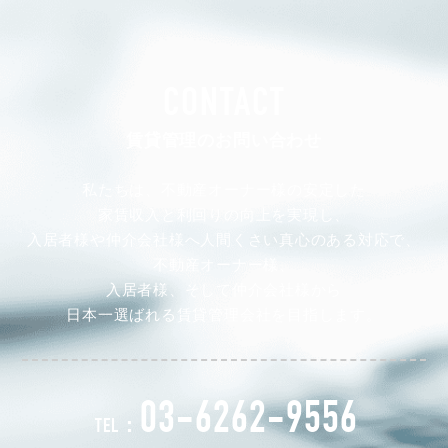
CONTACT
賃貸管理のお問い合わせ
私たちは、不動産オーナー様の安定した
家賃収入と利回りの向上を実現し、
入居者様や仲介会社様へ人間くさい真心のある対応で、
不動産オーナー様、
入居者様、そして仲介会社様から
日本一選ばれる賃貸管理会社を目指します。
03-6262-9556
TEL：