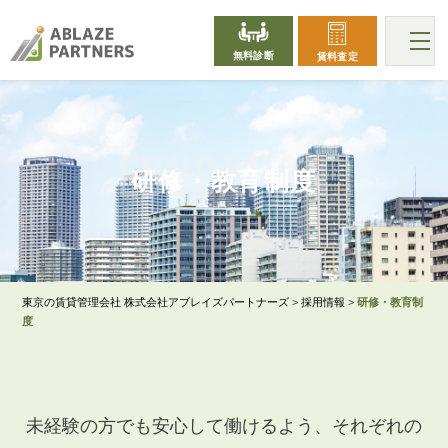
無料診断
賃料査定
EDUCATION
研修・教育制度
東京の賃貸管理会社 株式会社アブレイズパートナーズ
>
採用情報
>
研修・教育制
度
未経験の方でも安心して働けるよう、それぞれの