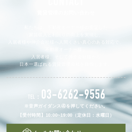
CONTACT
賃貸管理のお問い合わせ
私たちは、不動産オーナー様の安定した
家賃収入と利回りの向上を実現し、
入居者様や仲介会社様へ人間くさい真心のある対応で、
不動産オーナー様、
入居者様、そして仲介会社様から
日本一選ばれる賃貸管理会社を目指します。
03-6262-9556
TEL：
※音声ガイダンス④を押してください。
【受付時間】10:00~19:00（定休日：水曜日）