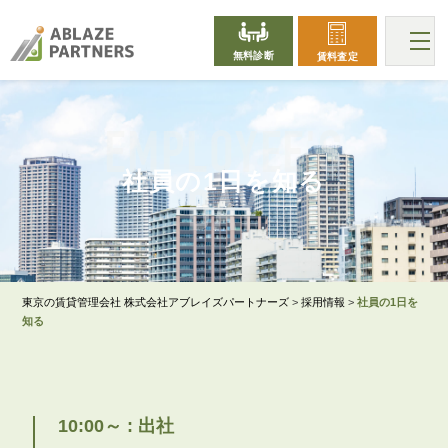
無料診断
賃料査定
EMPLOYEE'S
社員の1日を知る
DAY
東京の賃貸管理会社 株式会社アブレイズパートナーズ
>
採用情報
>
社員の1日を
知る
10:00～ : 出社