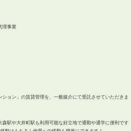
会員登録
賃貸仲介会社様向け物件検索ログイン
仲介業者向け・申込方法
代理事業
申し込みから契約の流れ
お問い合わせ
無
ンション」の賃貸管理を、一般媒介にて受託させていただきま
管
大森駅や大井町駅も利用可能な好立地で通勤や通学に便利です
の移動はもちろん他県への移動も簡単にできます！