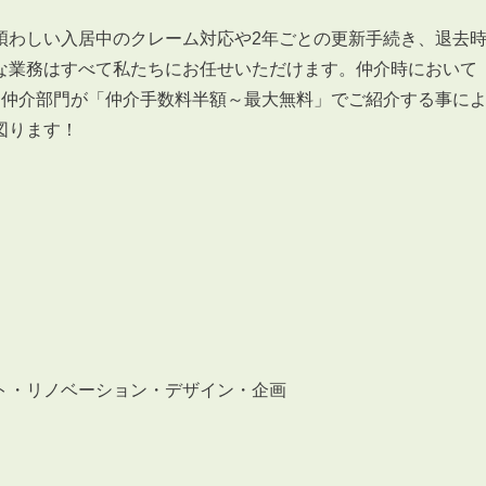
煩わしい入居中のクレーム対応や
2
年ごとの更新手続き、退去
な業務はすべて私たちにお任せいただけます。仲介時において
る仲介部門が「仲介手数料半額～最大無料」でご紹介する事に
図ります！
3POINT
空室解消!3つの自信
自慢の「賃料設定」／マーケティング
仲介会社とのネットワークで情報提供力に自信あり
物件プロモーション＆バリューアップリフォーム
ト・リノベーション・デザイン・企画
BROKER
仲介業者様へ