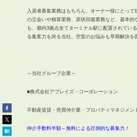
入居者募集業務はもちろん、オーナー様にとって
の立会いや精算業務、原状回復業務など、基本的
も、都内
3
拠点全てターミナル駅に配置されてい
る集客力を誇る当社。空室のお悩みも早期解決を
ABOUT
私たちについて
会社概要
企業理念
～当社グループ企業～
スタッフ紹介
グループ会社紹介
■株式会社アブレイズ・コーポレーション
採用情報
不動産賃貸・売買仲介業・プロパティマネジメン
SERVICE
管理オーナー様限定サービス
仲介手数料半額～無料による圧倒的な募集力！