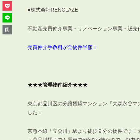
管理オーナー様ご紹介制度
■株式会社
RENOLAZE
投資不動産を売却したい方
賃貸管理を依頼したい方
不動産売買仲介事業・リノベーション事業・販売
マンションの自主管理について
アパートの大規模修繕について
売買仲介手数料が全物件半額！
アパートの監視カメラ設置について
03-6262-9556
★★★管理物件紹介★★★
TEL:
東京都品川区の分譲賃貸マンション「大森永谷マ
※音声ガイダンス④を押してください。
した！
【受付時間】10:00~19:00（定休日：水曜日）
京急本線「立会川」駅より徒歩９分の物件です！
よ◎品川駅までも電車で5分の距離なので、都内