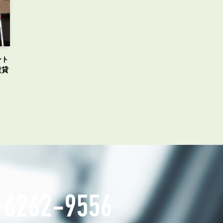
ート
賃貸
-6262-9556