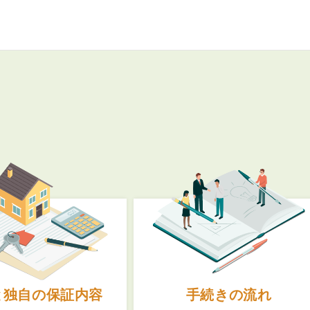
3POINT
空室解消!3つの自信
自慢の「賃料設定」／マーケティング
仲介会社とのネットワークで情報提供力に自信あり
物件プロモーション＆バリューアップリフォーム
BROKER
仲介業者様へ
と独自の保証内容
手続きの流れ