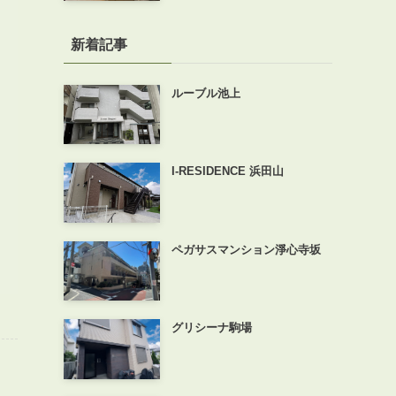
新着記事
ルーブル池上
I-RESIDENCE 浜田山
ペガサスマンション淨心寺坂
グリシーナ駒場