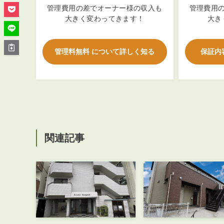
管理オーナー様ご紹介制度
管理費用の差でオーナー様の収入も
管理費用
投資不動産を売却したい方
大きく変わってきます！
大き
賃貸管理を依頼したい方
マンションの自主管理について
管理料無料 について詳しく知る
保証内
アパートの大規模修繕について
アパートの監視カメラ設置について
03-6262-9556
関連記事
TEL:
※音声ガイダンス④を押してください。
【受付時間】10:00~19:00（定休日：水曜日）