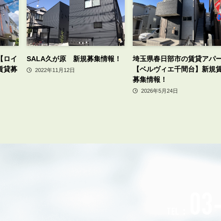
【ロイ
SALA久が原 新規募集情報！
埼玉県春日部市の賃貸アパ
賃貸募
【ベルヴィエ千間台】新規
2022年11月12日
募集情報！
2026年5月24日
03
TEL：