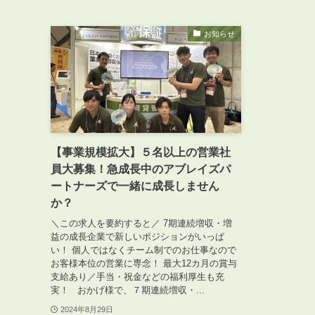
お知らせ
ABOUT
私たちについて
会社概要
【事業規模拡大】５名以上の営業社
企業理念
員大募集！急成長中のアブレイズパ
スタッフ紹介
ートナーズで一緒に成長しません
グループ会社紹介
か？
採用情報
＼この求人を要約すると／ 7期連続増収・増
益の成長企業で新しいポジションがいっぱ
い！ 個人ではなくチーム制でのお仕事なので
お客様本位の営業に専念！ 最大12カ月の賞与
支給あり／手当・祝金などの福利厚生も充
SERVICE
管理オーナー様限定サービス
実！ おかげ様で、７期連続増収・...
2024年8月29日