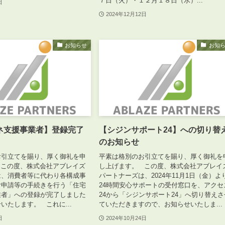
７日（火）・１２月１８日（水）...
日
2024年12月12日
お知らせ
お知
ネ支援事業者】登録完了
【シジンサポート24】への切り替
。
のお知らせ
お引立てを賜り、厚く御礼を申
平素は格別のお引立てを賜り、厚く御礼を
 この度、株式会社アブレイズ
し上げます。 この度、株式会社アブレイ
は、消費者等に代わり各構成事
パートナーズは、2024年11月1日（金）よ
付申請等の手続きを行う「住宅
24時間安心サポートの受付窓口を、アクセ
業者」への登録が完了しました
24から「シジンサポート24」へ切り替えさ
いたします。 これに...
ていただきますので、お知らせいたしま...
日
2024年10月24日