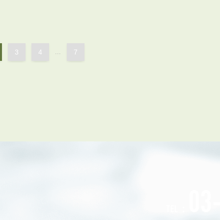
会員登録
賃貸仲介会社様向け物件検索ログイン
仲介業者向け・申込方法
申し込みから契約の流れ
3
4
...
7
お問い合わせ
無
管
03
TEL：