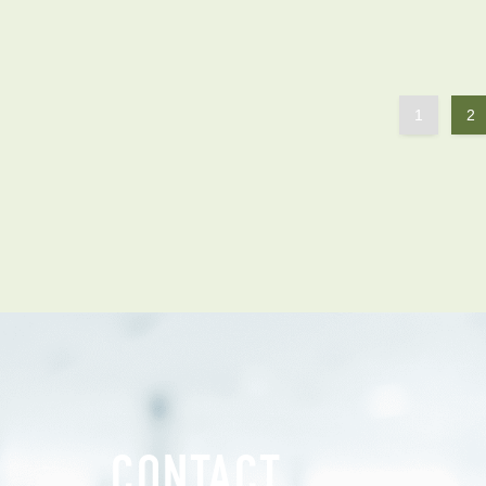
管理オーナー様ご紹介制度
投資不動産を売却したい方
賃貸管理を依頼したい方
マンションの自主管理について
1
2
アパートの大規模修繕について
アパートの監視カメラ設置について
03-6262-9556
TEL:
※音声ガイダンス④を押してください。
【受付時間】10:00~19:00（定休日：水曜日）
CONTACT