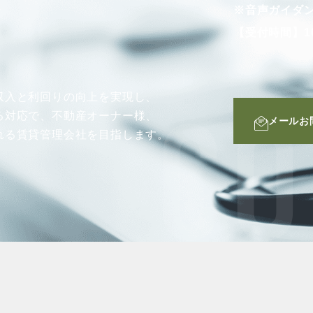
※音声ガイダ
【受付時間】10
収入と利回りの向上を実現し、
る対応で、不動産オーナー様、
メールお
CO
れる賃貸管理会社を目指します。