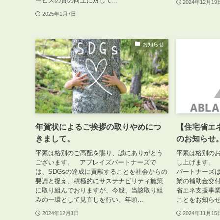
ービスの質の向上に対して...
2024年12月19
2025年1月7日
お知らせ
年賀状によるご挨拶の取りやめにつ
【住宅省エ
きまして。
のお知らせ
平素は格別のご高配を賜り、誠にありがとう
平素は格別の
ございます。 アブレイズパートナーズで
し上げます。
は、SDGsの達成に貢献することを社会からの
パートナーズ
要請と捉え、積極的にサステナビリティ施策
業の補助金交
に取り組んでおりますが、今般、当該取り組
省エネ支援事
みの一環として見直しを行い、年頭...
ことをお知らせ
2024年12月1日
2024年11月15