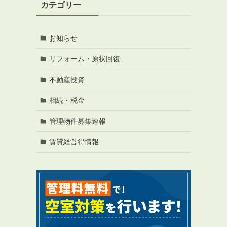
カテゴリー
お知らせ
リフォーム・原状回復
RENTAL
アブレイズの賃貸管理
不動産投資
管理料無料について
相続・税金
４つの強み
管理物件募集速報
報酬と独自の保証内容
手続きの流れ
賃貸経営得情報
賃料査定について
NEWS
新着情報一覧