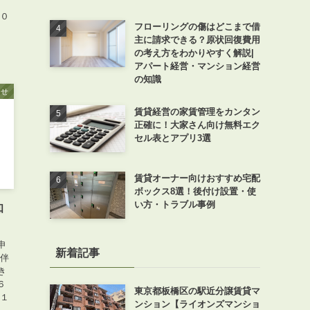
００
フローリングの傷はどこまで借
主に請求できる？原状回復費用
の考え方をわかりやすく解説|
アパート経営・マンション経営
の知識
らせ
賃貸経営の家賃管理をカンタン
正確に！大家さん向け無料エク
セル表とアプリ3選
賃貸オーナー向けおすすめ宅配
ボックス8選！後付け設置・使
い方・トラブル事例
知
申
新着記事
に伴
き
６
東京都板橋区の駅近分譲賃貸マ
月１
ンション【ライオンズマンショ