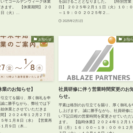
おいてゴールデンウィーク休業
を設けることとなりました。 【特別営業
きます。 【休業期間】 ２０
日】 ２０２５年２月１１日（火）１０：
（火）...
～１９：００ ２０２５年２...
2025年2月1日
お知らせ
お知
休業のお知らせ】
社員研修に伴う営業時間変更のお
らせ。
お引立てを賜り、厚く御礼を申
 誠に勝手ながら、弊社では下
平素は格別のお引立てを賜り、厚く御礼を
年始休業とさせていただきま
し上げます。 誠に勝手ながら、社員研修
期間】２０２４年１２月２７日
い下記日程の営業時間を変更させていただ
５年１月８日（水） 【営業再
ます。 【臨時休業】２０２４年１２月１
１月９日（木...
日（月）１６：００～１９：００ ※１２