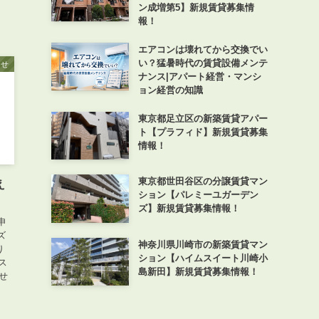
ン成増第5】新規賃貸募集情
報！
エアコンは壊れてから交換でい
い？猛暑時代の賃貸設備メンテ
らせ
ナンス|アパート経営・マンシ
ョン経営の知識
東京都足立区の新築賃貸アパー
ト【プラフィド】新規賃貸募集
情報！
東京都世田谷区の分譲賃貸マン
え
ション【パレミーユガーデン
ズ】新規賃貸募集情報！
申
ズ
神奈川県川崎市の新築賃貸マン
り
ション【ハイムスイート川崎小
ス
島新田】新規賃貸募集情報！
せ