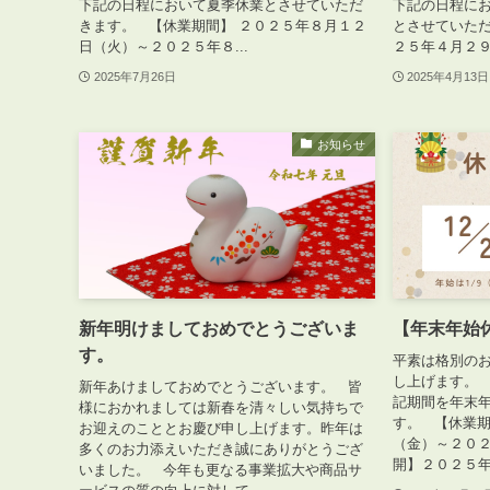
下記の日程において夏季休業とさせていただ
下記の日程に
きます。 【休業期間】 ２０２５年８月１２
とさせていただ
日（火）～２０２５年８...
２５年４月２９日
2025年7月26日
2025年4月13日
お知らせ
新年明けましておめでとうございま
【年末年始
す。
平素は格別の
し上げます。
新年あけましておめでとうございます。 皆
記期間を年末
様におかれましては新春を清々しい気持ちで
す。 【休業
お迎えのこととお慶び申し上げます。昨年は
（金）～２０２
多くのお力添えいただき誠にありがとうござ
開】２０２５年
いました。 今年も更なる事業拡大や商品サ