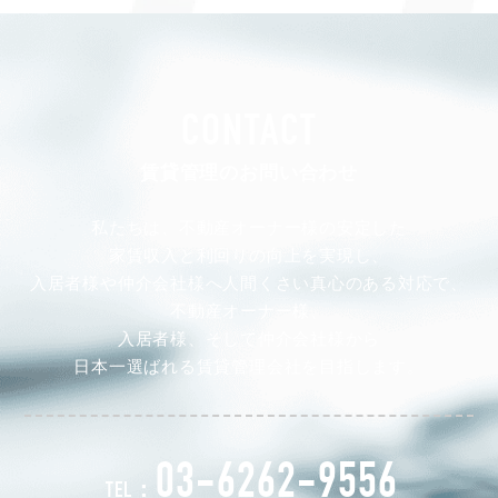
CONTACT
賃貸管理のお問い合わせ
私たちは、不動産オーナー様の安定した
家賃収入と利回りの向上を実現し、
入居者様や仲介会社様へ人間くさい真心のある対応で、
不動産オーナー様、
入居者様、そして仲介会社様から
日本一選ばれる賃貸管理会社を目指します。
03-6262-9556
TEL：