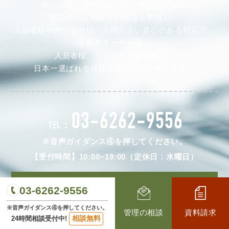
私たちは、不動産オーナー様の安定した
家賃収入と利回りの向上を実現し、
入居者様や仲介会社様へ人間くさい真心のある対応で、
不動産オーナー様、
入居者様、そして仲介会社様から
日本一選ばれる賃貸管理会社を目指します。
03-6262-9556
TEL：
※音声ガイダンス④を押してください。
【受付時間】10:00~19:00（定休日：水曜日）
メールお問い合わせ
03-6262-9556
※音声ガイダンス④を押してください。
管理の相談
資料請求
相談無料
24時間相談受付中!
LINEお問い合わせ