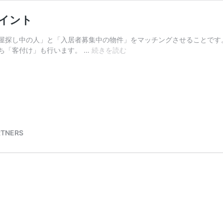
イント
屋探し中の人」と「入居者募集中の物件」をマッチングさせることです
客
ち「客付け」も行います。 …
続きを読む
付
け
に
強
い
賃
貸
TNERS
管
理
会
社
を
選
ぶ
3
つ